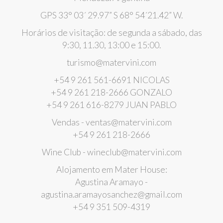
GPS 33° 03´ 29.97” S 68° 54´21.42” W.
Horários de visitação: de segunda a sábado, das
9:30, 11.30, 13:00 e 15:00.
turismo@matervini.com
+54 9 261 561-6691 NICOLAS
+54 9 261 218-2666 GONZALO
+54 9 261 616-8279 JUAN PABLO
Vendas - ventas@matervini.com
+54 9 261 218-2666
Wine Club - wineclub@matervini.com
Alojamento em Mater House:
Agustina Aramayo -
agustina.aramayosanchez@gmail.com
+54 9 351 509-4319